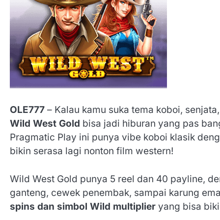
OLE777
– Kalau kamu suka tema koboi, senjata, 
Wild West Gold
bisa jadi hiburan yang pas ban
Pragmatic Play ini punya vibe koboi klasik den
bikin serasa lagi nonton film western!
Wild West Gold punya 5 reel dan 40 payline, de
ganteng, cewek penembak, sampai karung emas
spins dan simbol Wild multiplier
yang bisa bik