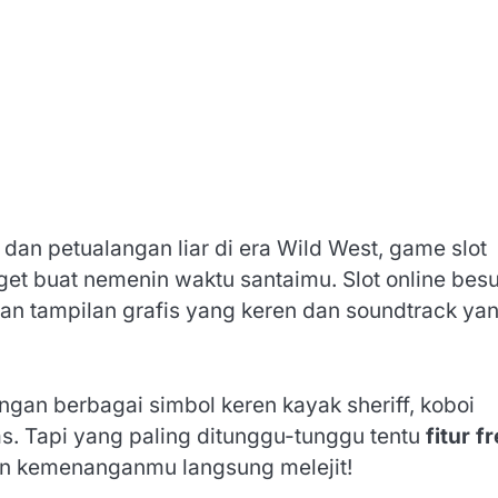
dan petualangan liar di era Wild West, game slot
get buat nemenin waktu santaimu. Slot online bes
gan tampilan grafis yang keren dan soundtrack ya
ngan berbagai simbol keren kayak sheriff, koboi
. Tapi yang paling ditunggu-tunggu tentu
fitur f
in kemenanganmu langsung melejit!