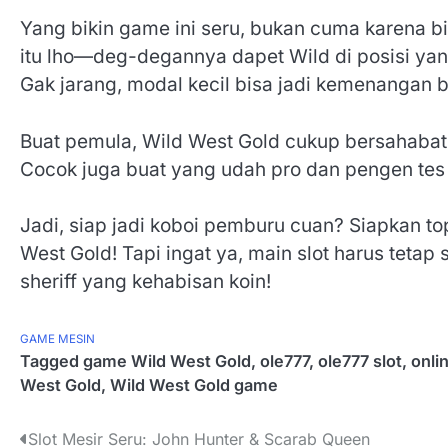
Yang bikin game ini seru, bukan cuma karena bi
itu lho—deg-degannya dapet Wild di posisi yang
Gak jarang, modal kecil bisa jadi kemenangan 
Buat pemula, Wild West Gold cukup bersahabat
Cocok juga buat yang udah pro dan pengen tes 
Jadi, siap jadi koboi pemburu cuan? Siapkan to
West Gold! Tapi ingat ya, main slot harus teta
sheriff yang kehabisan koin!
GAME MESIN
Tagged
game Wild West Gold
,
ole777
,
ole777 slot
,
onlin
West Gold
,
Wild West Gold game
P
Slot Mesir Seru: John Hunter & Scarab Queen