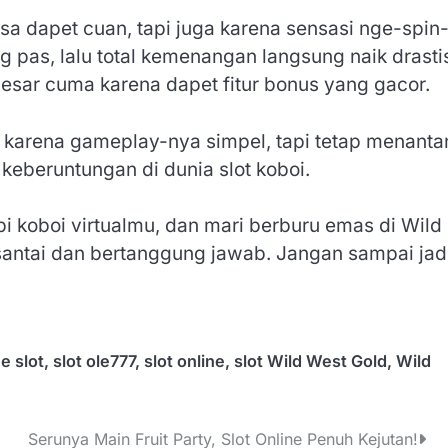
sa dapet cuan, tapi juga karena sensasi nge-spin
 pas, lalu total kemenangan langsung naik drasti
besar cuma karena dapet fitur bonus yang gacor.
 karena gameplay-nya simpel, tapi tetap menanta
keberuntungan di dunia slot koboi.
pi koboi virtualmu, dan mari berburu emas di Wild
p santai dan bertanggung jawab. Jangan sampai jad
e slot
,
slot ole777
,
slot online
,
slot Wild West Gold
,
Wild
Serunya Main Fruit Party, Slot Online Penuh Kejutan!