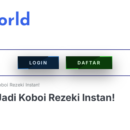
orld
LOGIN
DAFTAR
boi Rezeki Instan!
adi Koboi Rezeki Instan!