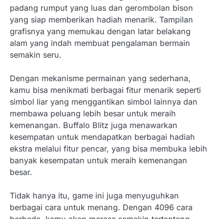
padang rumput yang luas dan gerombolan bison
yang siap memberikan hadiah menarik. Tampilan
grafisnya yang memukau dengan latar belakang
alam yang indah membuat pengalaman bermain
semakin seru.
Dengan mekanisme permainan yang sederhana,
kamu bisa menikmati berbagai fitur menarik seperti
simbol liar yang menggantikan simbol lainnya dan
membawa peluang lebih besar untuk meraih
kemenangan. Buffalo Blitz juga menawarkan
kesempatan untuk mendapatkan berbagai hadiah
ekstra melalui fitur pencar, yang bisa membuka lebih
banyak kesempatan untuk meraih kemenangan
besar.
Tidak hanya itu, game ini juga menyuguhkan
berbagai cara untuk menang. Dengan 4096 cara