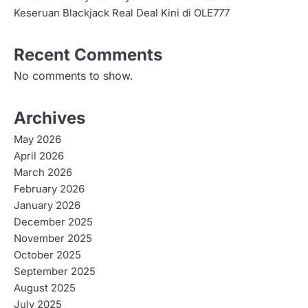
Keseruan Blackjack Real Deal Kini di OLE777
Recent Comments
No comments to show.
Archives
May 2026
April 2026
March 2026
February 2026
January 2026
December 2025
November 2025
October 2025
September 2025
August 2025
July 2025