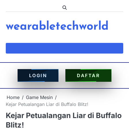
Skip
to
content
wearabletechworld
LOGIN
DAFTAR
Home
Game Mesin
Kejar Petualangan Liar di Buffalo Blitz!
Kejar Petualangan Liar di Buffalo
Blitz!