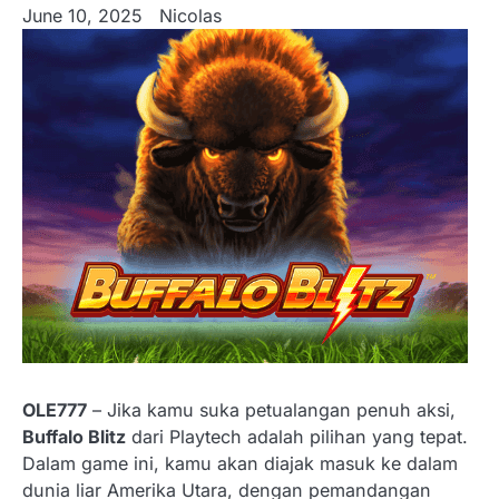
June 10, 2025
Nicolas
OLE777
– Jika kamu suka petualangan penuh aksi,
Buffalo Blitz
dari Playtech adalah pilihan yang tepat.
Dalam game ini, kamu akan diajak masuk ke dalam
dunia liar Amerika Utara, dengan pemandangan